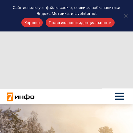
Сайт использует файлы cookie, сервисы веб-аналитики
Яндекс Метрика, и LiveInternet
Хорошо
Политика конфиденциальности
Акценты
Материалы о Рязани и области
Проекты 7 инфо
Здоровье
Интересное
Новости кино и ТВ
Новости России
Политика
Новости мира
Все материалы 7инфо
О НАС