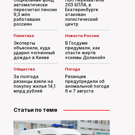
автоматически
203 БПЛА, в
пересчитал пенсии
Екатеринбурге
9,3 млн
атакован
работавших
логистический
россиян
центр
Политика
Новости России
Эксперты
В Госдуме
объяснили, куда
придумали, как
ударил «огненный
спасти жертв
дождь» в Киеве
«схемы Долиной»
Общество
Погода
За полгода
Рязанцев
рязанцы взяли на
предупредили об
покупку жилья 14,1
аномальной погоде
млрд рублей
6 и 7 августа
Статьи по теме