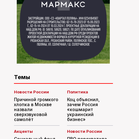
Темы
Новости России
Политика
Причиной громкого
Коц объяснил,
хлопка в Москве
зачем Россия
назвали
«кошмарит
сверхзвуковой
украинский
самолёт
бизнес»
Акценты
Новости России
Социальный фонд
ПВО перехватила