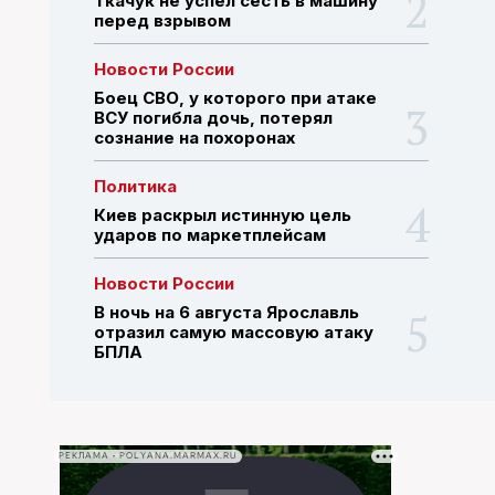
Ткачук не успел сесть в машину
перед взрывом
ПОИСК ПО САЙТУ
Новости России
Боец СВО, у которого при атаке
ВСУ погибла дочь, потерял
сознание на похоронах
Политика
Киев раскрыл истинную цель
ударов по маркетплейсам
Новости России
В ночь на 6 августа Ярославль
отразил самую массовую атаку
БПЛА
РЕКЛАМА • POLYANA.MARMAX.RU