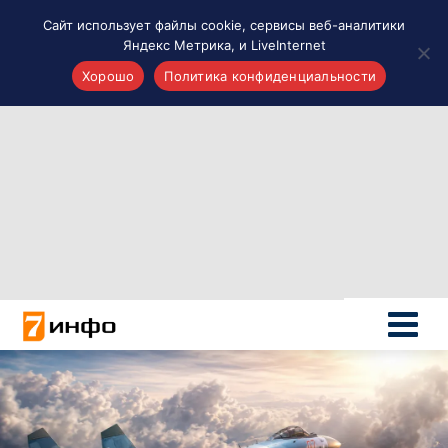
Сайт использует файлы cookie, сервисы веб-аналитики
Яндекс Метрика, и LiveInternet
Хорошо
Политика конфиденциальности
Акценты
Материалы о Рязани и области
Проекты 7 инфо
Здоровье
Интересное
Новости кино и ТВ
Новости России
Политика
Новости мира
Все материалы 7инфо
О НАС