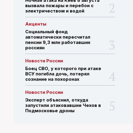
Ночная атака на Киев 8 августа
вызвала пожары и перебои с
электричеством и водой
ПОИСК ПО САЙТУ
Акценты
Социальный фонд
автоматически пересчитал
пенсии 9,3 млн работавших
россиян
Новости России
Боец СВО, у которого при атаке
ВСУ погибла дочь, потерял
сознание на похоронах
Новости России
Эксперт объяснил, откуда
запустили атаковавшие Чехов в
Подмосковье дроны