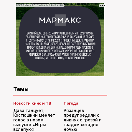
РЕКЛАМА • POLYANA.MARMAX.RU
Темы
Новости кино и ТВ
Погода
Дава танцует,
Рязанцев
Костюшкин меняет
предупредили о
голос в новом
ливнях с грозой и
выпуске «Игры
градом сегодня
вслепую»
ночью