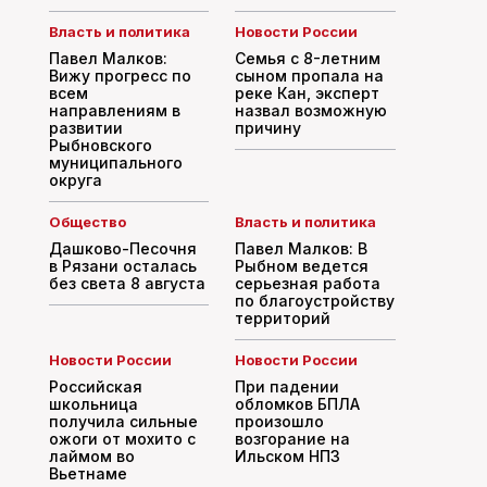
Власть и политика
Новости России
Павел Малков:
Семья с 8-летним
Вижу прогресс по
сыном пропала на
всем
реке Кан, эксперт
направлениям в
назвал возможную
развитии
причину
Рыбновского
муниципального
округа
Общество
Власть и политика
Дашково-Песочня
Павел Малков: В
в Рязани осталась
Рыбном ведется
без света 8 августа
серьезная работа
по благоустройству
территорий
Новости России
Новости России
Российская
При падении
школьница
обломков БПЛА
получила сильные
произошло
ожоги от мохито с
возгорание на
лаймом во
Ильском НПЗ
Вьетнаме