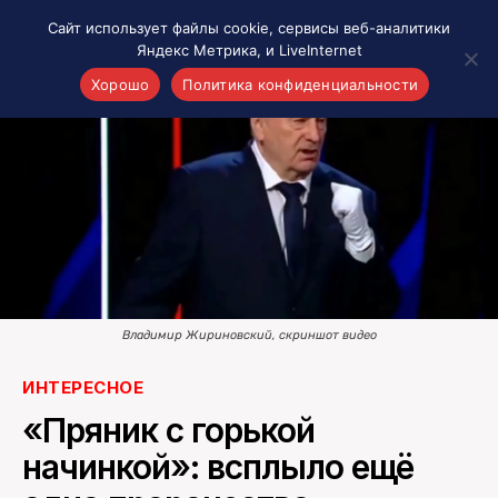
Сайт использует файлы cookie, сервисы веб-аналитики
Яндекс Метрика, и LiveInternet
Хорошо
Политика конфиденциальности
Акценты
Материалы о Рязани и области
Проекты 7 инфо
Здоровье
Интересное
Новости кино и ТВ
Новости России
Владимир Жириновский, скриншот видео
Политика
ИНТЕРЕСНОЕ
Новости мира
«Пряник с горькой
Все материалы 7инфо
О НАС
начинкой»: всплыло ещё