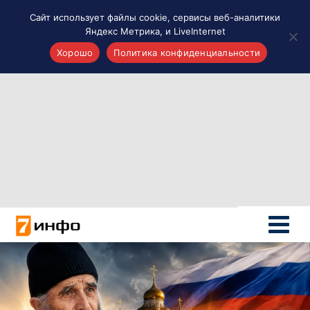
Сайт использует файлы cookie, сервисы веб-аналитики
Яндекс Метрика, и LiveInternet
Хорошо
Политика конфиденциальности
Акценты
Материалы о Рязани и области
Проекты 7 инфо
Здоровье
Интересное
Новости кино и ТВ
Новости России
Политика
Новости мира
Все материалы 7инфо
О НАС