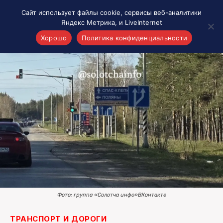
Сайт использует файлы cookie, сервисы веб-аналитики
Яндекс Метрика, и LiveInternet
Хорошо
Политика конфиденциальности
Акценты
Материалы о Рязани и области
Проекты 7 инфо
Здоровье
Интересное
Новости кино и ТВ
Новости России
Политика
Новости мира
Все материалы 7инфо
Фото: группа «Солотча инфо»ВКонтакте
О НАС
ТРАНСПОРТ И ДОРОГИ