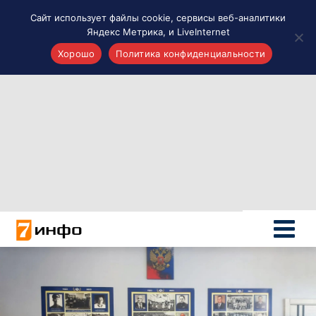
Сайт использует файлы cookie, сервисы веб-аналитики
Яндекс Метрика, и LiveInternet
Хорошо
Политика конфиденциальности
Акценты
Материалы о Рязани и области
Проекты 7 инфо
Здоровье
Интересное
Новости кино и ТВ
Новости России
Политика
Новости мира
Все материалы 7инфо
О НАС