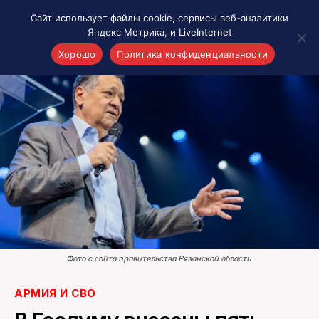
Сайт использует файлы cookie, сервисы веб-аналитики
Яндекс Метрика, и LiveInternet
Хорошо
Политика конфиденциальности
Акценты
Материалы о Рязани и области
Проекты 7 инфо
Здоровье
Интересное
Новости кино и ТВ
Новости России
Политика
Новости мира
Фото с сайта правительства Рязанской области
Все материалы 7инфо
О НАС
АРМИЯ И СВО