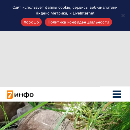
Сайт использует файлы cookie, сервисы веб-аналитики
Яндекс Метрика, и LiveInternet
Хорошо
Политика конфиденциальности
Акценты
Материалы о Рязани и области
Проекты 7 инфо
Здоровье
Интересное
Новости кино и ТВ
Новости России
Политика
Новости мира
Все материалы 7инфо
О НАС