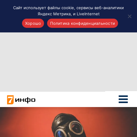
Сайт использует файлы cookie, сервисы веб-аналитики
Яндекс Метрика, и LiveInternet
Хорошо
Политика конфиденциальности
Акценты
Материалы о Рязани и области
Проекты 7 инфо
Здоровье
Интересное
Новости кино и ТВ
Новости России
Политика
Новости мира
Все материалы 7инфо
О НАС