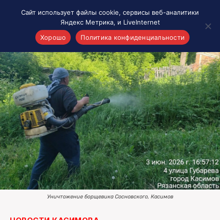
Сайт использует файлы cookie, сервисы веб-аналитики
Яндекс Метрика, и LiveInternet
Хорошо
Политика конфиденциальности
Акценты
Материалы о Рязани и области
Проекты 7 инфо
Здоровье
Интересное
Новости кино и ТВ
Новости России
Политика
Новости мира
Все материалы 7инфо
Уничтожение борщевика Сосновского, Касимов
О НАС