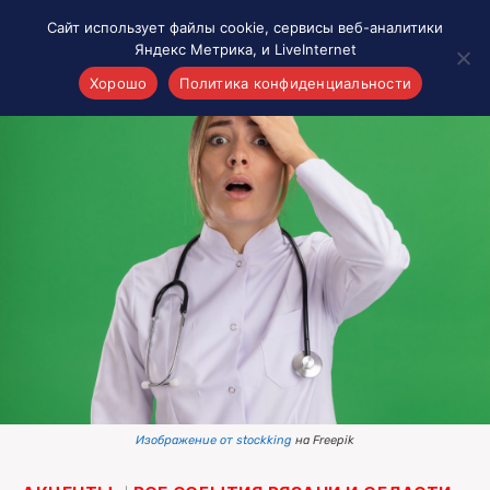
Сайт использует файлы cookie, сервисы веб-аналитики
Яндекс Метрика, и LiveInternet
Хорошо
Политика конфиденциальности
Акценты
Материалы о Рязани и области
Проекты 7 инфо
Здоровье
Интересное
Новости кино и ТВ
Новости России
Политика
Новости мира
Все материалы 7инфо
Изображение от stockking
на Freepik
О НАС