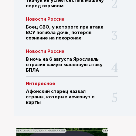
Ткачук не успел сесть в машину
перед взрывом
ПОИСК ПО САЙТУ
Новости России
Боец СВО, у которого при атаке
ВСУ погибла дочь, потерял
сознание на похоронах
Новости России
В ночь на 6 августа Ярославль
отразил самую массовую атаку
БПЛА
Интересное
Афонский старец назвал
страны, которые исчезнут с
карты
РЕКЛАМА • POLYANA.MARMAX.RU