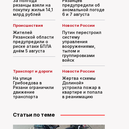
За полгода
Рязанцев
рязанцы взяли на
предупредили об
покупку жилья 14,1
аномальной погоде
млрд рублей
6 и 7 августа
Происшествия
Новости России
Жителей
Путин перестроил
Рязанской области
систему
предупредили о
управления
риске атаки БПЛА
вооружениями,
днём 5 августа
тылом и
группировками
войск
Транспорт и дороги
Новости России
На улице
Жертва «схемы
Грибоедова в
Долиной»
Рязани ограничили
устроила пожар в
движение
квартире и попала
транспорта
в реанимацию
Статьи по теме