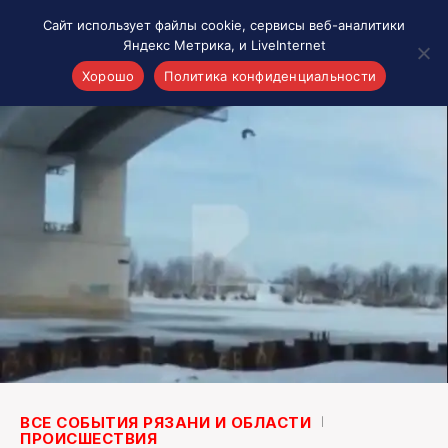
Сайт использует файлы cookie, сервисы веб-аналитики
Яндекс Метрика, и LiveInternet
Хорошо
Политика конфиденциальности
Акценты
Материалы о Рязани и области
Проекты 7 инфо
Здоровье
Интересное
Новости кино и ТВ
Новости России
Политика
Новости мира
Все материалы 7инфо
О НАС
ВСЕ СОБЫТИЯ РЯЗАНИ И ОБЛАСТИ
ПРОИСШЕСТВИЯ