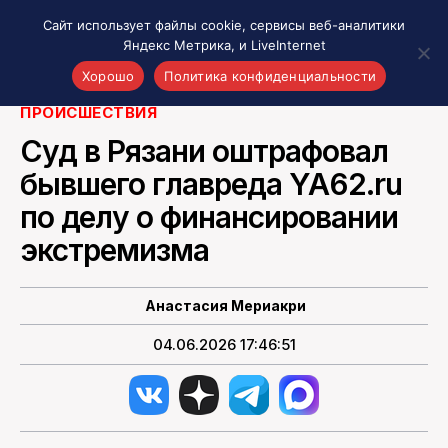
Сайт использует файлы cookie, сервисы веб-аналитики
Яндекс Метрика, и LiveInternet
Александр Мойсеюк. Фото с сайта ya62.ru
Хорошо
Политика конфиденциальности
ПРОИСШЕСТВИЯ
Акценты
Суд в Рязани оштрафовал
Материалы о Рязани и области
бывшего главреда YA62.ru
Проекты 7 инфо
по делу о финансировании
Здоровье
Интересное
экстремизма
Новости кино и ТВ
Новости России
Анастасия Мериакри
Политика
04.06.2026 17:46:51
Новости мира
Все материалы 7инфо
О НАС