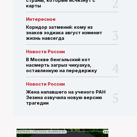
страны, которые исчезнут с
карты
ПОИСК ПО САЙТУ
Интересное
Коридор затмений: кому из
знаков зодиака август изменит
жизнь навсегда
Новости России
В Москве бенгальский кот
насмерть загрыз чихуахуа,
оставленную на передержку
Новости России
Жена напавшего на ученого РАН
Зезина озвучила новую версию
трагедии
РЕКЛАМА • POLYANA.MARMAX.RU