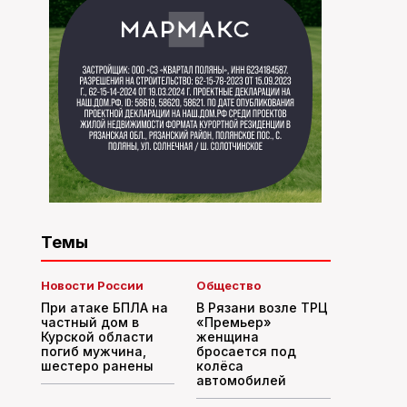
Темы
Новости России
Общество
При атаке БПЛА на
В Рязани возле ТРЦ
частный дом в
«Премьер»
Курской области
женщина
погиб мужчина,
бросается под
шестеро ранены
колёса
автомобилей