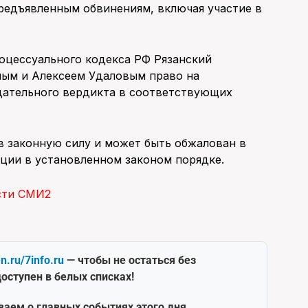
редъявленным обвинениям, включая участие в
роцессуального кодекса РФ Рязанский
ным и Алексеем Удаловым право на
дательного вердикта в соответствующих
в законную силу и может быть обжалован в
ии в установленном законом порядке.
сти СМИ2
en.ru/7info.ru
— чтобы не остаться без
оступен в белых списках!
ваем о главных событиях этого дня.