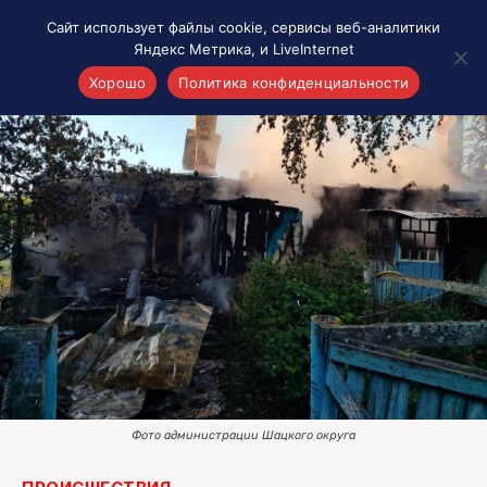
Сайт использует файлы cookie, сервисы веб-аналитики
Яндекс Метрика, и LiveInternet
Хорошо
Политика конфиденциальности
Акценты
Материалы о Рязани и области
Проекты 7 инфо
Здоровье
Интересное
Новости кино и ТВ
Новости России
Политика
Новости мира
Все материалы 7инфо
Фото администрации Шацкого округа
О НАС