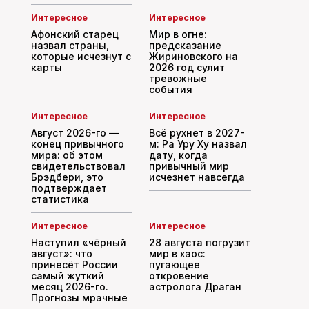
Интересное
Интересное
Афонский старец
Мир в огне:
назвал страны,
предсказание
которые исчезнут с
Жириновского на
карты
2026 год сулит
тревожные
события
Интересное
Интересное
Август 2026-го —
Всё рухнет в 2027-
конец привычного
м: Ра Уру Ху назвал
мира: об этом
дату, когда
свидетельствовал
привычный мир
Брэдбери, это
исчезнет навсегда
подтверждает
статистика
Интересное
Интересное
Наступил «чёрный
28 августа погрузит
август»: что
мир в хаос:
принесёт России
пугающее
самый жуткий
откровение
месяц 2026-го.
астролога Драган
Прогнозы мрачные