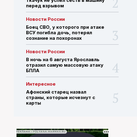
Ткачук не успел сесть в машину
перед взрывом
ПОИСК ПО САЙТУ
Новости России
Боец СВО, у которого при атаке
ВСУ погибла дочь, потерял
сознание на похоронах
Новости России
В ночь на 6 августа Ярославль
отразил самую массовую атаку
БПЛА
Интересное
Афонский старец назвал
страны, которые исчезнут с
карты
РЕКЛАМА • POLYANA.MARMAX.RU