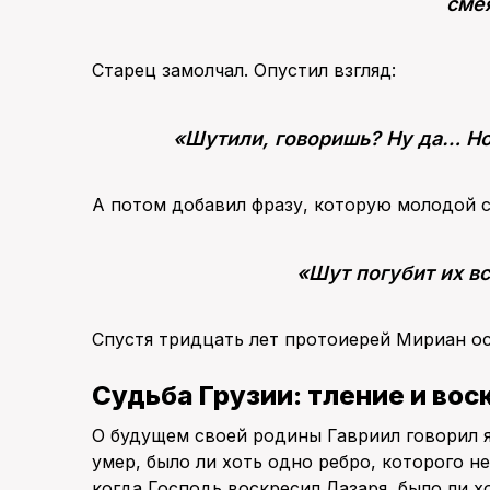
сме
Старец замолчал. Опустил взгляд:
«Шутили, говоришь? Ну да… Но 
А потом добавил фразу, которую молодой с
«Шут погубит их вс
Спустя тридцать лет протоиерей Мириан ос
Судьба Грузии: тление и во
О будущем своей родины Гавриил говорил я
умер, было ли хоть одно ребро, которого н
когда Господь воскресил Лазаря, было ли х