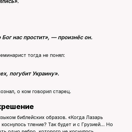
ялись».
Бог нас простит», — произнёс он.
еминарист тогда не понял:
ех, погубит Украину».
ознал, о ком говорил старец.
скрешение
зыком библейских образов. «Когда Лазарь
е коснулось тление? Так будет и с Грузией… Но
оть одно ребро, которого не коснулось