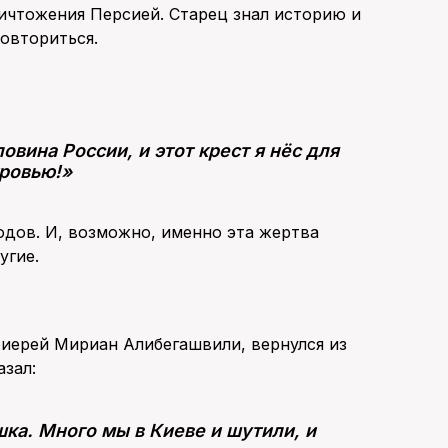
ичтожения Персией. Старец знал историю и
повториться.
овина России, и этот крест я нёс для
кровью!»
одов. И, возможно, именно эта жертва
угие.
тоиерей Мириан Алибегашвили, вернулся из
азал:
шка. Много мы в Киеве и шутили, и