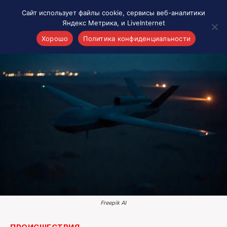
Сайт использует файлы cookie, сервисы веб-аналитики
Яндекс Метрика, и LiveInternet
Хорошо
Политика конфиденциальности
Акценты
Материалы о Рязани и области
Проекты 7 инфо
Здоровье
Интересное
Новости кино и ТВ
Новости России
Политика
Новости мира
Все материалы 7инфо
Freepik AI
О НАС