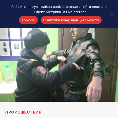
Сайт использует файлы cookie, сервисы веб-аналитики
Яндекс Метрика, и LiveInternet
Хорошо
Политика конфиденциальности
Акценты
Материалы о Рязани и области
Проекты 7 инфо
Здоровье
Интересное
Новости кино и ТВ
Новости России
Политика
Новости мира
Все материалы 7инфо
О НАС
ПРОИСШЕСТВИЯ