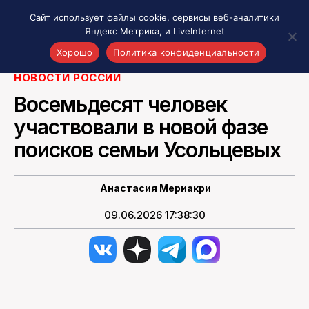
Сайт использует файлы cookie, сервисы веб-аналитики
Яндекс Метрика, и LiveInternet
Поиски Усольцевых. Коллаж сгенерирован нейросетью
Хорошо
Политика конфиденциальности
НОВОСТИ РОССИИ
Акценты
Восемьдесят человек
Материалы о Рязани и области
участвовали в новой фазе
Проекты 7 инфо
поисков семьи Усольцевых
Здоровье
Интересное
Новости кино и ТВ
Анастасия Мериакри
Новости России
09.06.2026 17:38:30
Политика
Новости мира
Все материалы 7инфо
О НАС