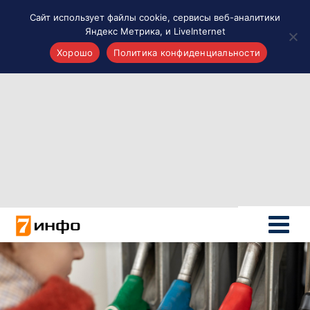
Сайт использует файлы cookie, сервисы веб-аналитики
Яндекс Метрика, и LiveInternet
Хорошо
Политика конфиденциальности
Акценты
Материалы о Рязани и области
Проекты 7 инфо
Здоровье
Интересное
Новости кино и ТВ
Новости России
Политика
Новости мира
Все материалы 7инфо
О НАС