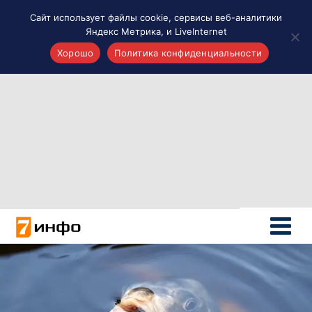
Сайт использует файлы cookie, сервисы веб-аналитики
Яндекс Метрика, и LiveInternet
Хорошо
Политика конфиденциальности
Акценты
Материалы о Рязани и области
Проекты 7 инфо
Здоровье
Интересное
Новости кино и ТВ
Новости России
Политика
Новости мира
Все материалы 7инфо
О НАС