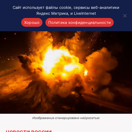
Сайт использует файлы cookie, сервисы веб-аналитики
Яндекс Метрика, и LiveInternet
Хорошо
Политика конфиденциальности
Акценты
Материалы о Рязани и области
Проекты 7 инфо
Здоровье
Интересное
Новости кино и ТВ
Новости России
Политика
Новости мира
Все материалы 7инфо
Изображение сгенерировано нейросетью
О НАС