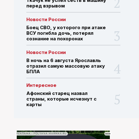
Ткачук не успел сесть в машину
перед взрывом
ПОИСК ПО САЙТУ
Новости России
Боец СВО, у которого при атаке
ВСУ погибла дочь, потерял
сознание на похоронах
Новости России
В ночь на 6 августа Ярославль
отразил самую массовую атаку
БПЛА
Интересное
Афонский старец назвал
страны, которые исчезнут с
карты
РЕКЛАМА • POLYANA.MARMAX.RU