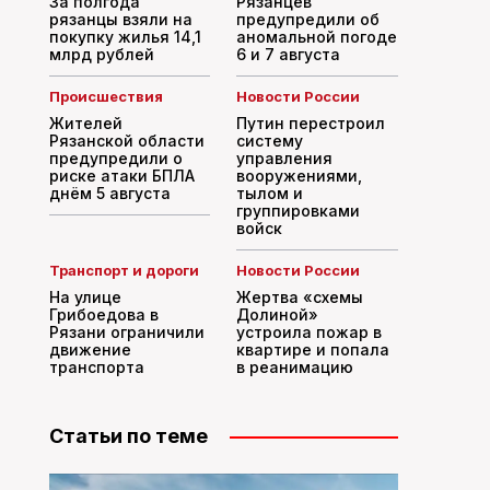
За полгода
Рязанцев
рязанцы взяли на
предупредили об
покупку жилья 14,1
аномальной погоде
млрд рублей
6 и 7 августа
Происшествия
Новости России
Жителей
Путин перестроил
Рязанской области
систему
предупредили о
управления
риске атаки БПЛА
вооружениями,
днём 5 августа
тылом и
группировками
войск
Транспорт и дороги
Новости России
На улице
Жертва «схемы
Грибоедова в
Долиной»
Рязани ограничили
устроила пожар в
движение
квартире и попала
транспорта
в реанимацию
Статьи по теме