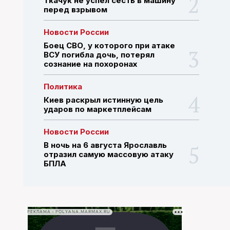
Ткачук не успел сесть в машину
перед взрывом
ПОИСК ПО САЙТУ
Новости России
Боец СВО, у которого при атаке
ВСУ погибла дочь, потерял
сознание на похоронах
Политика
Киев раскрыл истинную цель
ударов по маркетплейсам
Новости России
В ночь на 6 августа Ярославль
отразил самую массовую атаку
БПЛА
РЕКЛАМА • POLYANA.MARMAX.RU