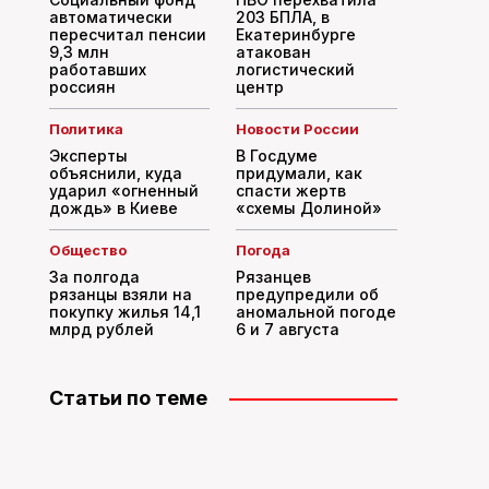
автоматически
203 БПЛА, в
пересчитал пенсии
Екатеринбурге
9,3 млн
атакован
работавших
логистический
россиян
центр
Политика
Новости России
Эксперты
В Госдуме
объяснили, куда
придумали, как
ударил «огненный
спасти жертв
дождь» в Киеве
«схемы Долиной»
Общество
Погода
За полгода
Рязанцев
рязанцы взяли на
предупредили об
покупку жилья 14,1
аномальной погоде
млрд рублей
6 и 7 августа
Статьи по теме