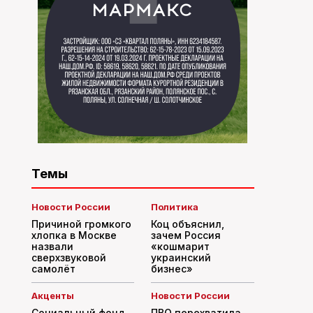
Темы
Новости России
Политика
Причиной громкого
Коц объяснил,
хлопка в Москве
зачем Россия
назвали
«кошмарит
сверхзвуковой
украинский
самолёт
бизнес»
Акценты
Новости России
Социальный фонд
ПВО перехватила