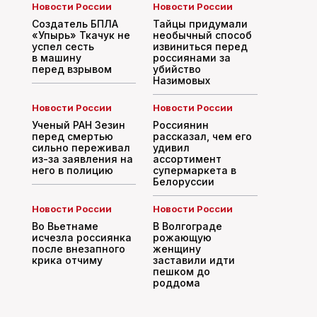
Новости России
Новости России
Создатель БПЛА
Тайцы придумали
«Упырь» Ткачук не
необычный способ
успел сесть
извиниться перед
в машину
россиянами за
перед взрывом
убийство
Назимовых
Новости России
Новости России
Ученый РАН Зезин
Россиянин
перед смертью
рассказал, чем его
сильно переживал
удивил
из-за заявления на
ассортимент
него в полицию
супермаркета в
Белоруссии
Новости России
Новости России
Во Вьетнаме
В Волгограде
исчезла россиянка
рожающую
после внезапного
женщину
крика отчиму
заставили идти
пешком до
роддома