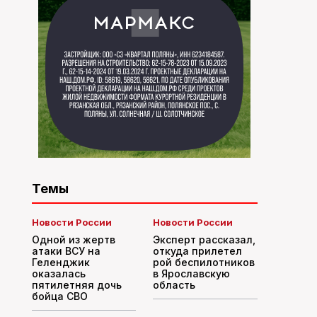
Темы
Новости России
Новости России
Одной из жертв
Эксперт рассказал,
атаки ВСУ на
откуда прилетел
Геленджик
рой беспилотников
оказалась
в Ярославскую
пятилетняя дочь
область
бойца СВО