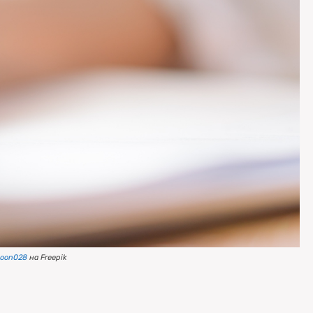
noon028
на Freepik