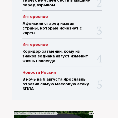
Ткачук не успел сесть в машину
перед взрывом
ПОИСК ПО САЙТУ
Интересное
Афонский старец назвал
страны, которые исчезнут с
карты
Интересное
Коридор затмений: кому из
знаков зодиака август изменит
жизнь навсегда
Новости России
В ночь на 6 августа Ярославль
отразил самую массовую атаку
БПЛА
РЕКЛАМА • POLYANA.MARMAX.RU