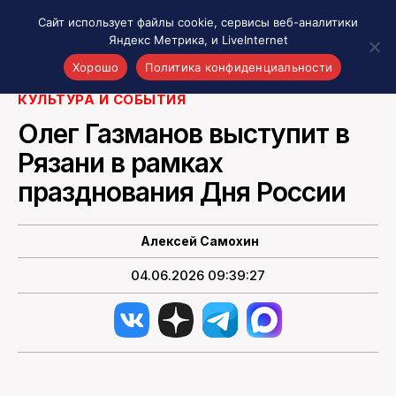
Сайт использует файлы cookie, сервисы веб-аналитики
Яндекс Метрика, и LiveInternet
Фото: vk.com/cdci_ru
Хорошо
Политика конфиденциальности
КУЛЬТУРА И СОБЫТИЯ
Акценты
Олег Газманов выступит в
Материалы о Рязани и области
Рязани в рамках
Проекты 7 инфо
празднования Дня России
Здоровье
Интересное
Новости кино и ТВ
Алексей Самохин
Новости России
04.06.2026 09:39:27
Политика
Новости мира
Все материалы 7инфо
О НАС