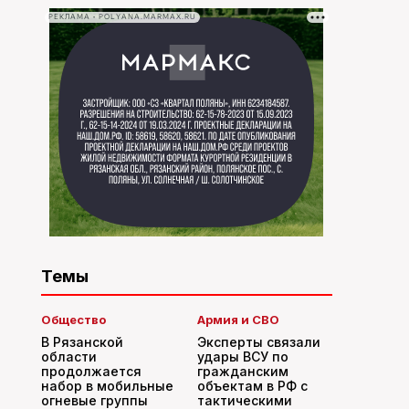
РЕКЛАМА • POLYANA.MARMAX.RU
Темы
Общество
Армия и СВО
В Рязанской
Эксперты связали
области
удары ВСУ по
продолжается
гражданским
набор в мобильные
объектам в РФ с
огневые группы
тактическими