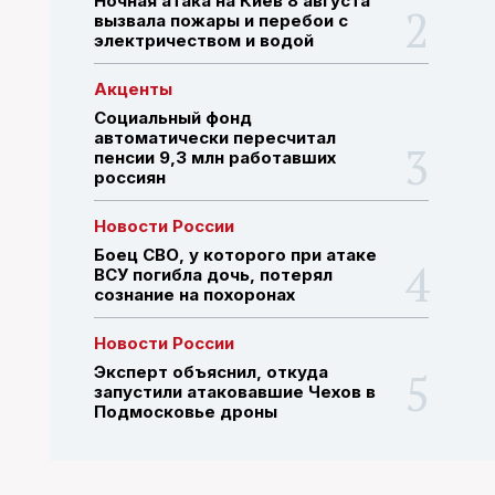
Ночная атака на Киев 8 августа
вызвала пожары и перебои с
электричеством и водой
ПОИСК ПО САЙТУ
Акценты
Социальный фонд
автоматически пересчитал
пенсии 9,3 млн работавших
россиян
Новости России
Боец СВО, у которого при атаке
ВСУ погибла дочь, потерял
сознание на похоронах
Новости России
Эксперт объяснил, откуда
запустили атаковавшие Чехов в
Подмосковье дроны