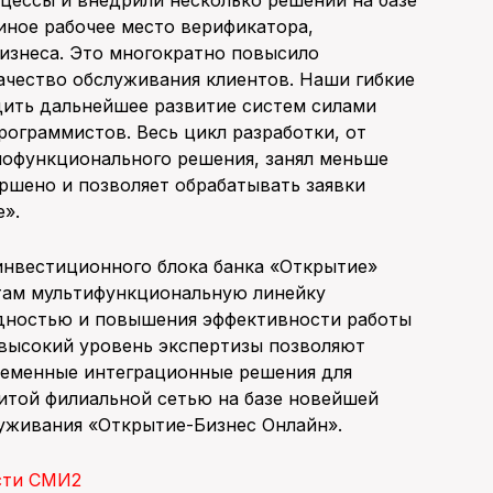
цессы и внедрили несколько решений на базе
диное рабочее место верификатора,
бизнеса. Это многократно повысило
ачество обслуживания клиентов. Наши гибкие
дить дальнейшее развитие систем силами
рограммистов. Весь цикл разработки, от
нофункционального решения, занял меньше
ршено и позволяет обрабатывать заявки
е».
инвестиционного блока банка «Открытие»
там мультифункциональную линейку
идностью и повышения эффективности работы
 высокий уровень экспертизы позволяют
ременные интеграционные решения для
итой филиальной сетью на базе новейшей
уживания «Открытие-Бизнес Онлайн».
сти СМИ2