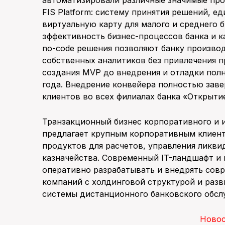
автоматизировали различные значимые про
FIS Platform: систему принятия решений, е
виртуальную карту для малого и среднего 
эффективность бизнес-процессов банка и к
no-code решения позволяют банку произво
собственных аналитиков без привлечения п
создания MVP до внедрения и отладки пол
года. Внедрение конвейера полностью заве
клиентов во всех филиалах банка «Открыти
Транзакционный бизнес корпоративного и 
предлагает крупным корпоративным клиен
продуктов для расчетов, управления ликв
казначейства. Современный IT-ландшафт и
оперативно разрабатывать и внедрять сов
компаний с холдинговой структурой и разв
системы дистанционного банковского обсл
Ново