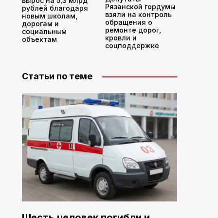
вырос на 5,3 млрд
Рязанской гордумы
рублей благодаря
взяли на контроль
новым школам,
обращения о
дорогам и
ремонте дорог,
социальным
кровли и
объектам
соцподдержке
Статьи по теме
Шесть человек погибли и