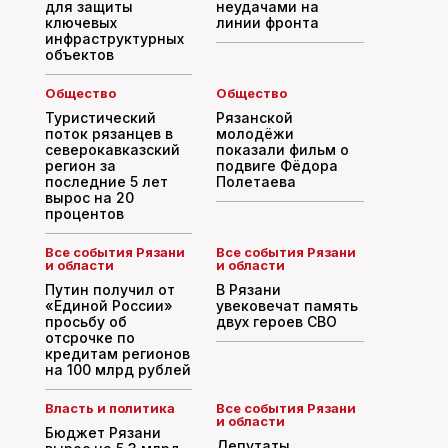
для защиты
неудачами на
ключевых
линии фронта
инфраструктурных
объектов
Общество
Общество
Туристический
Рязанской
поток рязанцев в
молодёжи
северокавказский
показали фильм о
регион за
подвиге Фёдора
последние 5 лет
Полетаева
вырос на 20
процентов
Все события Рязани
Все события Рязани
и области
и области
Путин получил от
В Рязани
«Единой России»
увековечат память
просьбу об
двух героев СВО
отсрочке по
кредитам регионов
на 100 млрд рублей
Власть и политика
Все события Рязани
и области
Бюджет Рязани
Депутаты