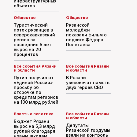
инфраструктурных
объектов
Общество
Общество
Туристический
Рязанской
поток рязанцев в
молодёжи
северокавказский
показали фильм о
регион за
подвиге Фёдора
последние 5 лет
Полетаева
вырос на 20
процентов
Все события Рязани
Все события Рязани
и области
и области
Путин получил от
В Рязани
«Единой России»
увековечат память
просьбу об
двух героев СВО
отсрочке по
кредитам регионов
на 100 млрд рублей
Власть и политика
Все события Рязани
и области
Бюджет Рязани
Депутаты
вырос на 5,3 млрд
Рязанской гордумы
рублей благодаря
взяли на контроль
новым школам,