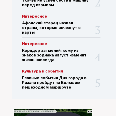
Ткачук не успел сесть в машину
перед взрывом
ПОИСК ПО САЙТУ
Интересное
Афонский старец назвал
страны, которые исчезнут с
карты
Интересное
Коридор затмений: кому из
знаков зодиака август изменит
жизнь навсегда
Культура и события
Главные события Дня города в
Рязани пройдут на Большом
пешеходном маршруте
РЕКЛАМА • POLYANA.MARMAX.RU