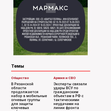
Темы
Общество
Армия и СВО
В Рязанской
Эксперты связали
области
удары ВСУ по
продолжается
гражданским
набор в мобильные
объектам в РФ с
огневые группы
тактическими
для защиты
неудачами на
ключевых
линии фронта