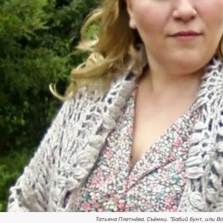
Татьяна Плетнёва. Съёмки. "Бабий бунт, или Во