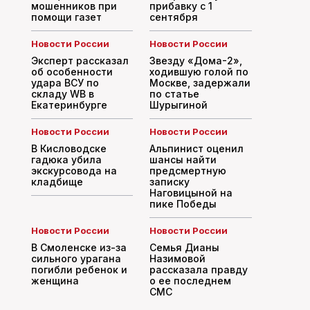
мошенников при
прибавку с 1
помощи газет
сентября
Новости России
Новости России
Эксперт рассказал
Звезду «Дома-2»,
об особенности
ходившую голой по
удара ВСУ по
Москве, задержали
складу WB в
по статье
Екатеринбурге
Шурыгиной
Новости России
Новости России
В Кисловодске
Альпинист оценил
гадюка убила
шансы найти
экскурсовода на
предсмертную
кладбище
записку
Наговицыной на
пике Победы
Новости России
Новости России
В Смоленске из-за
Семья Дианы
сильного урагана
Назимовой
погибли ребенок и
рассказала правду
женщина
о ее последнем
СМС