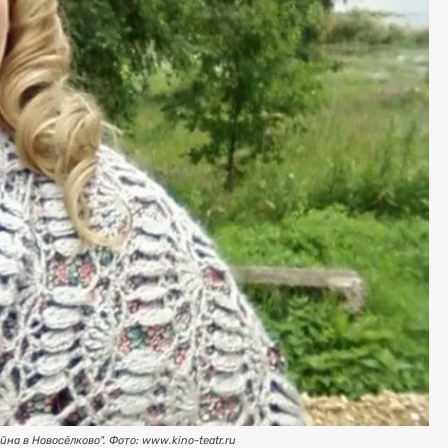
йна в Новосёлково". Фото: www.kino-teatr.ru