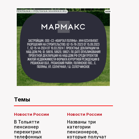
РЕКЛАМА • POLYANA.MARMAX.RU
Темы
Новости России
Новости России
В Тольятти
Названы три
пенсионер
категории
перехитрил
пенсионеров,
телефонных
которые получат