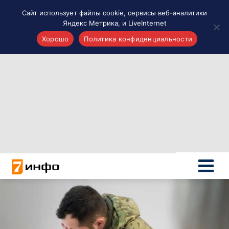
Сайт использует файлы cookie, сервисы веб-аналитики
Яндекс Метрика, и LiveInternet
Хорошо
Политика конфиденциальности
Акценты
Материалы о Рязани и области
Проекты 7 инфо
Здоровье
Интересное
Новости кино и ТВ
Новости России
Политика
Новости мира
Все материалы 7инфо
О НАС