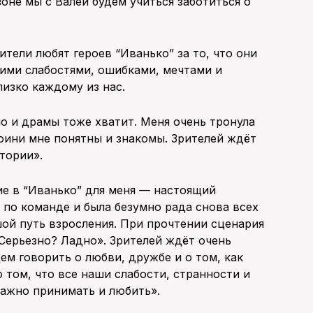
зоне мы с Валей будем учиться заботиться о
ители любят героев “Иванько” за то, что они
ими слабостями, ошибками, мечтами и
лизко каждому из нас.
но и драмы тоже хватит. Меня очень тронула
оини мне понятны и знакомы. Зрителей ждёт
тории».
ие в “Иванько” для меня — настоящий
а по команде и была безумно рада снова всех
шой путь взросления. При прочтении сценария
? Серьезно? Ладно». Зрителей ждёт очень
м говорить о любви, дружбе и о том, как
о том, что все наши слабости, странности и
важно принимать и любить».