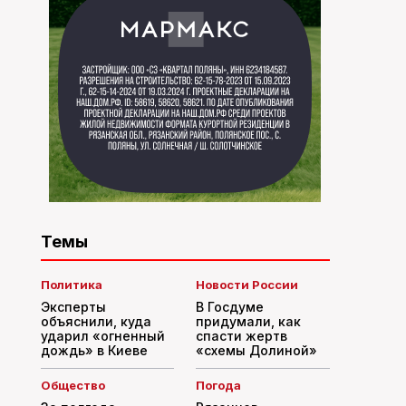
Темы
Политика
Новости России
Эксперты
В Госдуме
объяснили, куда
придумали, как
ударил «огненный
спасти жертв
дождь» в Киеве
«схемы Долиной»
Общество
Погода