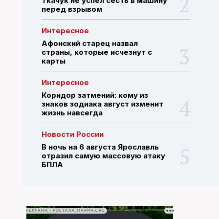
Ткачук не успел сесть в машину
перед взрывом
ПОИСК ПО САЙТУ
Интересное
Афонский старец назвал
страны, которые исчезнут с
карты
Интересное
Коридор затмений: кому из
знаков зодиака август изменит
жизнь навсегда
Новости России
В ночь на 6 августа Ярославль
отразил самую массовую атаку
БПЛА
РЕКЛАМА • POLYANA.MARMAX.RU