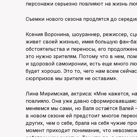
персонажи серьезно повлияют на жизнь лю
Съемки нового сезона продлятся до середи
Ксения Воронина, шоураннер, режиссер, сц
живет своей жизнью, имея большую фан-баз
обстоятельства и переносы, его продолжени
это нужно зрителям. Потому что в нем, по
и здоровой самоиронии, есть еще много лю
будет хорошо. Это то, чего нам всем сейчас
сюрпризов мы зрителя не оставим».
Лина Миримская, актриса: «Мне кажется, н
повлияло. Она уже давно сформировавшаяся
меняемся мы сами, но Валя остаётся Валей 
в новом сезоне ей предстоит многое перео
других, чем о себе, брала на себя чужие пр
момент приходит понимание, что невозмож