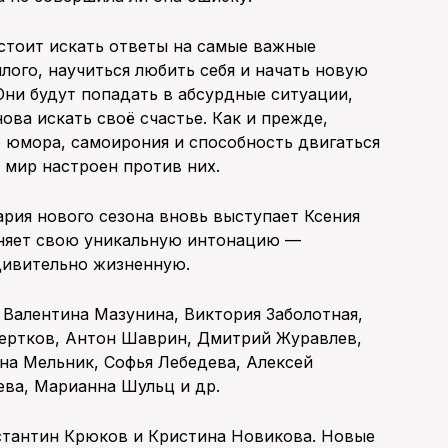
стоит искать ответы на самые важные
ого, научиться любить себя и начать новую
 Они будут попадать в абсурдные ситуации,
ова искать своё счастье. Как и прежде,
 юмора, самоирония и способность двигаться
ь мир настроен против них.
рия нового сезона вновь выступает Ксения
аняет свою уникальную интонацию —
дивительно жизненную.
 Валентина Мазунина, Виктория Заболотная,
ертков, Антон Шаврин, Дмитрий Журавлев,
ина Мельник, Софья Лебедева, Алексей
ева, Марианна Шульц и др.
стантин Крюков и Кристина Новикова. Новые