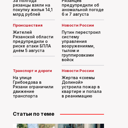
За полгода
Рязанцев
рязанцы взяли на
предупредили об
покупку жилья 14,1
аномальной погоде
млрд рублей
6 и 7 августа
Происшествия
Новости России
Жителей
Путин перестроил
Рязанской области
систему
предупредили о
управления
риске атаки БПЛА
вооружениями,
днём 5 августа
тылом и
группировками
войск
Транспорт и дороги
Новости России
На улице
Жертва «схемы
Грибоедова в
Долиной»
Рязани ограничили
устроила пожар в
движение
квартире и попала
транспорта
в реанимацию
Статьи по теме