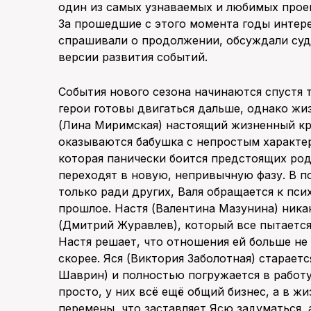
один из самых узнаваемых и любимых проект
За прошедшие с этого момента годы интере
спрашивали о продолжении, обсуждали суд
версии развития событий.
События нового сезона начинаются спустя т
герои готовы двигаться дальше, однако жи
(Лина Миримская) настоящий жизненный кри
оказываются бабушка с непростым характер
которая панически боится предстоящих ро
переходят в новую, непривычную фазу. В по
только ради других, Валя обращается к пси
прошлое. Настя (Валентина Мазунина) ника
(Дмитрий Журавлев), который все пытаетс
Настя решает, что отношения ей больше не
скорее. Яся (Виктория Заболотная) старает
Шаврин) и полностью погружается в работу
просто, у них всё ещё общий бизнес, а в ж
перемены, что заставляет Ясю задуматься, 