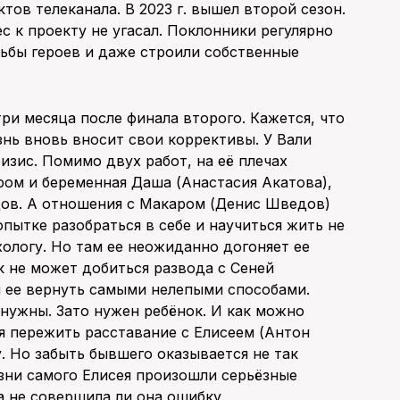
ов телеканала. В 2023 г. вышел второй сезон.
с к проекту не угасал. Поклонники регулярно
ьбы героев и даже строили собственные
ри месяца после финала второго. Кажется, что
знь вновь вносит свои коррективы. У Вали
зис. Помимо двух работ, на её плечах
ом и беременная Даша (Анастасия Акатова),
дов. А отношения с Макаром (Денис Шведов)
пытке разобраться в себе и научиться жить не
хологу. Но там ее неожиданно догоняет ее
к не может добиться развода с Сеней
я ее вернуть самыми нелепыми способами.
 нужны. Зато нужен ребёнок. И как можно
ся пережить расставание с Елисеем (Антон
. Но забыть бывшего оказывается не так
изни самого Елисея произошли серьёзные
а не совершила ли она ошибку.