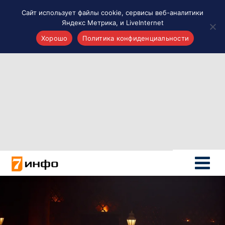
Сайт использует файлы cookie, сервисы веб-аналитики
Яндекс Метрика, и LiveInternet
Хорошо
Политика конфиденциальности
Акценты
Материалы о Рязани и области
Проекты 7 инфо
Здоровье
Интересное
Новости кино и ТВ
Новости России
Политика
Новости мира
Все материалы 7инфо
О НАС