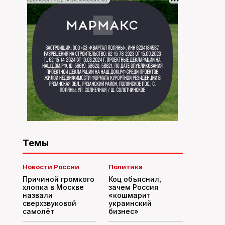
РЕКЛАМА • POLYANA.MARMAX.RU
Темы
Новости России
Политика
Причиной громкого
Коц объяснил,
хлопка в Москве
зачем Россия
назвали
«кошмарит
сверхзвуковой
украинский
самолёт
бизнес»