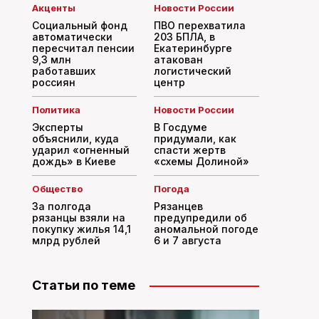
Акценты
Новости России
Социальный фонд
ПВО перехватила
автоматически
203 БПЛА, в
пересчитал пенсии
Екатеринбурге
9,3 млн
атакован
работавших
логистический
россиян
центр
Политика
Новости России
Эксперты
В Госдуме
объяснили, куда
придумали, как
ударил «огненный
спасти жертв
дождь» в Киеве
«схемы Долиной»
Общество
Погода
За полгода
Рязанцев
рязанцы взяли на
предупредили об
покупку жилья 14,1
аномальной погоде
млрд рублей
6 и 7 августа
Статьи по теме