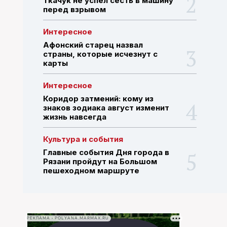
Ткачук не успел сесть в машину
перед взрывом
ПОИСК ПО САЙТУ
Интересное
Афонский старец назвал
страны, которые исчезнут с
карты
Интересное
Коридор затмений: кому из
знаков зодиака август изменит
жизнь навсегда
Культура и события
Главные события Дня города в
Рязани пройдут на Большом
пешеходном маршруте
РЕКЛАМА • POLYANA.MARMAX.RU