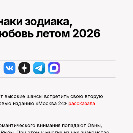
наки зодиака,
любовь летом 2026
ют высокие шансы встретить свою вторую
тервью изданию «Москва 24»
рассказала
романтического внимания попадают Овны,
 Рыбы. При этом у многих из них знакомство