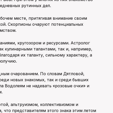
седневных рутинных дел.
абочем месте, притягивая внимание своим
ой. Скорпионы очаруют потенциальных
мством.
аниями, кругозором и ресурсами. Астролог
ак кулинарными талантами, так и, например,
лагодаря их таланту, сильному характеру, а
получию.
ным очарованием. По словам Дятловой,
среди новых знакомых, так и среди бывших
а Водолеям не надевать «розовые очки» и
м.
отой, альтруизмом, коллективизмом и
 что представителям этого знака этим летом