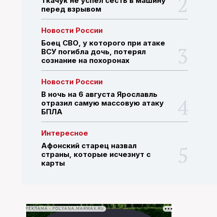
Ткачук не успел сесть в машину
перед взрывом
ПОИСК ПО САЙТУ
Новости России
Боец СВО, у которого при атаке
ВСУ погибла дочь, потерял
сознание на похоронах
Новости России
В ночь на 6 августа Ярославль
отразил самую массовую атаку
БПЛА
Интересное
Афонский старец назвал
страны, которые исчезнут с
карты
РЕКЛАМА • POLYANA.MARMAX.RU