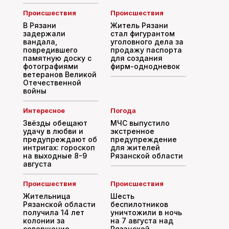
Происшествия
Происшествия
В Рязани
Житель Рязани
задержали
стал фигурантом
вандала,
уголовного дела за
повредившего
продажу паспорта
памятную доску с
для создания
фотографиями
фирм-однодневок
ветеранов Великой
Отечественной
войны
Интересное
Погода
Звёзды обещают
МЧС выпустило
удачу в любви и
экстренное
предупреждают об
предупреждение
интригах: гороскоп
для жителей
на выходные 8-9
Рязанской области
августа
Происшествия
Происшествия
Жительница
Шесть
Рязанской области
беспилотников
получила 14 лет
уничтожили в ночь
колонии за
на 7 августа над
совершение
Рязанской