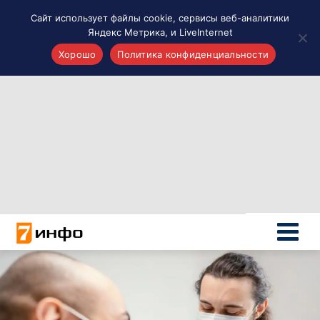
Сайт использует файлы cookie, сервисы веб-аналитики
Яндекс Метрика, и LiveInternet
Хорошо
Политика конфиденциальности
Акценты
Материалы о Рязани и области
Проекты 7 инфо
Здоровье
Интересное
Новости кино и ТВ
Новости России
Политика
Новости мира
Все материалы 7инфо
О НАС