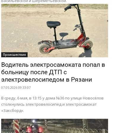
Васильевской и Шереметьевской.
Происшествия
Водитель электросамоката попал в
больницу после ДТП с
электровелосипедом в Рязани
07.05.2026 09:33:07
В среду, 6 мая, в 13:15 у дома №36 по улице Новосёлов
столкнулись электровелосипед и электросамокат
«Заксборд».