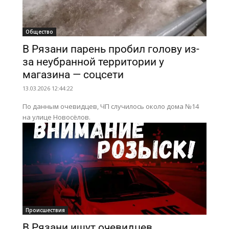
Общество
В Рязани парень пробил голову из-
за неубранной территории у
магазина — соцсети
13.03.2026 12:44:22
По данным очевидцев, ЧП случилось около дома №14
на улице Новосёлов.
Происшествия
В Рязани ищут очевидцев