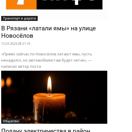
Транспорт и дороги
В Рязани «латали ямы» на улице
Новосёлов
13.03.2026 08:21:10
«Прямо сейчас по Новосёлов латают ямы, пусть
ненадолго, но автомобилистам будет легче», —
написал автор поста
Общество
Подачу электричества в район