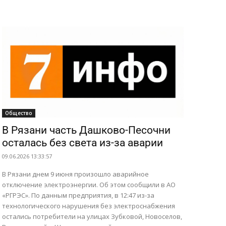
ПОИСК ПО САЙТУ
Общество
В Рязани часть Дашково-Песочни
осталась без света из-за аварии
09.06.2026 13:33:57
В Рязани днем 9 июня произошло аварийное
отключение электроэнергии. Об этом сообщили в АО
«РГРЭС». По данным предприятия, в 12:47 из-за
технологического нарушения без электроснабжения
остались потребители на улицах Зубковой, Новоселов,