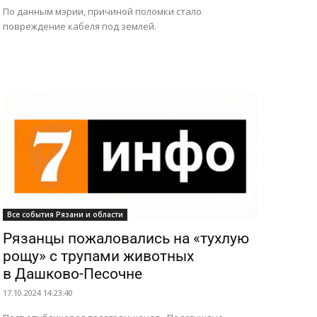
По данным мэрии, причиной поломки стало
повреждение кабеля под землей.
Все события Рязани и области
Рязанцы пожаловались на «тухлую
рощу» с трупами животных
в Дашково-Песочне
17.10.2024 14:23:40