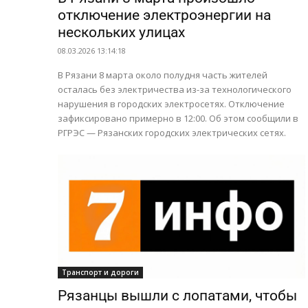
отключение электроэнергии на
нескольких улицах
08.03.2026 13:14:18
В Рязани 8 марта около полудня часть жителей
осталась без электричества из-за технологического
нарушения в городских электросетях. Отключение
зафиксировано примерно в 12:00. Об этом сообщили в
РГРЭС — Рязанских городских электрических сетях.
Транспорт и дороги
Рязанцы вышли с лопатами, чтобы