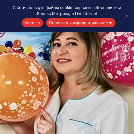
Сайт использует файлы cookie, сервисы веб-аналитики
Яндекс Метрика, и LiveInternet
Хорошо
Политика конфиденциальности
Акценты
Материалы о Рязани и области
Проекты 7 инфо
Здоровье
Интересное
Новости кино и ТВ
Новости России
Политика
Новости мира
Все материалы 7инфо
О НАС