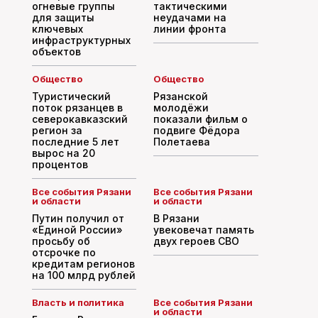
огневые группы
тактическими
для защиты
неудачами на
ключевых
линии фронта
инфраструктурных
объектов
Общество
Общество
Туристический
Рязанской
поток рязанцев в
молодёжи
северокавказский
показали фильм о
регион за
подвиге Фёдора
последние 5 лет
Полетаева
вырос на 20
процентов
Все события Рязани
Все события Рязани
и области
и области
Путин получил от
В Рязани
«Единой России»
увековечат память
просьбу об
двух героев СВО
отсрочке по
кредитам регионов
на 100 млрд рублей
Власть и политика
Все события Рязани
и области