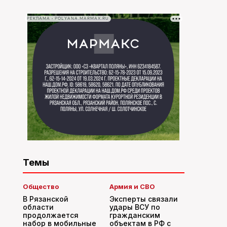
РЕКЛАМА • POLYANA.MARMAX.RU
Темы
Общество
Армия и СВО
В Рязанской
Эксперты связали
области
удары ВСУ по
продолжается
гражданским
набор в мобильные
объектам в РФ с