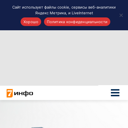
Сайт использует файлы cookie, сервисы веб-аналитики
Яндекс Метрика, и LiveInternet
Хорошо
Политика конфиденциальности
Акценты
Материалы о Рязани и области
Проекты 7 инфо
Здоровье
Интересное
Новости кино и ТВ
Новости России
Политика
Новости мира
Все материалы 7инфо
О НАС