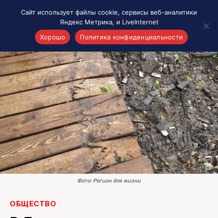
Сайт использует файлы cookie, сервисы веб-аналитики
Яндекс Метрика, и LiveInternet
Хорошо
Политика конфиденциальности
Акценты
Материалы о Рязани и области
Проекты 7 инфо
Здоровье
Интересное
Новости кино и ТВ
Новости России
Политика
Новости мира
Фото: Регион для жизни
Все материалы 7инфо
О НАС
ОБЩЕСТВО