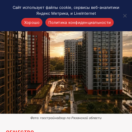
Сайт использует файлы cookie, сервисы веб-аналитики
Яндекс Метрика, и LiveInternet
Хорошо
Политика конфиденциальности
Акценты
Материалы о Рязани и области
Проекты 7 инфо
Здоровье
Интересное
Новости кино и ТВ
Новости России
Политика
Новости мира
Все материалы 7инфо
Фото: госстройнадзор по Рязанской области
О НАС