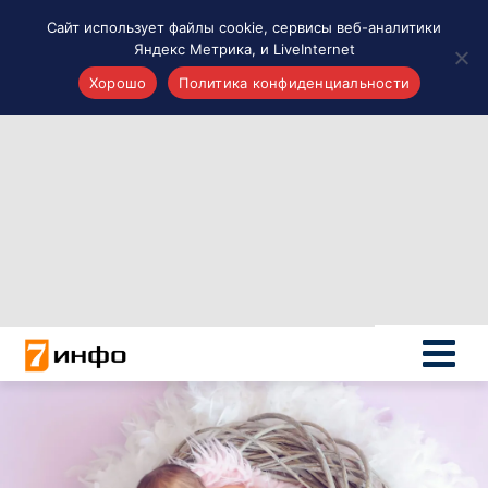
Сайт использует файлы cookie, сервисы веб-аналитики
Яндекс Метрика, и LiveInternet
Хорошо
Политика конфиденциальности
Акценты
Материалы о Рязани и области
Проекты 7 инфо
Здоровье
Интересное
Новости кино и ТВ
Новости России
Политика
Новости мира
Все материалы 7инфо
О НАС