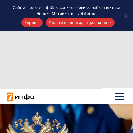
Сайт использует файлы cookie, сервисы веб-аналитики
Яндекс Метрика, и LiveInternet
Хорошо
Политика конфиденциальности
Акценты
Материалы о Рязани и области
Проекты 7 инфо
Здоровье
Интересное
Новости кино и ТВ
Новости России
Политика
Новости мира
Все материалы 7инфо
О НАС