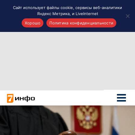
Сайт использует файлы cookie, сервисы веб-аналитики
Яндекс Метрика, и LiveInternet
Хорошо
Политика конфиденциальности
Акценты
Материалы о Рязани и области
Проекты 7 инфо
Здоровье
Интересное
Новости кино и ТВ
Новости России
Политика
Новости мира
Все материалы 7инфо
О НАС