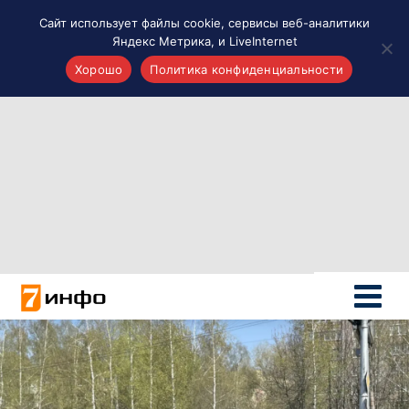
Сайт использует файлы cookie, сервисы веб-аналитики
Яндекс Метрика, и LiveInternet
Хорошо
Политика конфиденциальности
Акценты
Материалы о Рязани и области
Проекты 7 инфо
Здоровье
Интересное
Новости кино и ТВ
Новости России
Политика
Новости мира
Все материалы 7инфо
О НАС