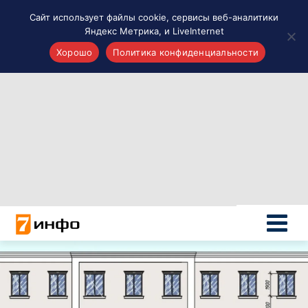
Сайт использует файлы cookie, сервисы веб-аналитики
Яндекс Метрика, и LiveInternet
Хорошо
Политика конфиденциальности
Акценты
Материалы о Рязани и области
Проекты 7 инфо
Здоровье
Интересное
Новости кино и ТВ
Новости России
Политика
Новости мира
Все материалы 7инфо
О НАС